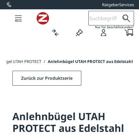
Ratgeber
Services
alt springen
1
Nur für Geschäftskunden
nbügel UTAH PROTECT
/
Anlehnbügel UTAH PROTECT aus Edelstahl
Zurück zur Produktserie
Anlehnbügel UTAH
PROTECT aus Edelstahl