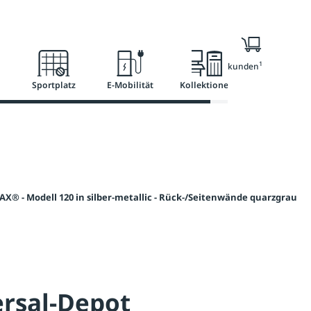
Ratgeber
Services
1
Nur für Geschäftskunden
Sportplatz
E-Mobilität
Kollektionen
X® - Modell 120 in silber-metallic - Rück-/Seitenwände quarzgrau
rsal-Depot