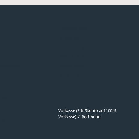
hmen
Sortiment
Überdachungen
Minigaragen
Fahrradparksysteme
Bänke & Tische
stellungen
Abfall & Ascher
Verkehrstechnik
ves
Zahlmethoden
Vorkasse (2 % Skonto auf 100 %
Vorkasse)
/
Rechnung
meldung
Versandpartner