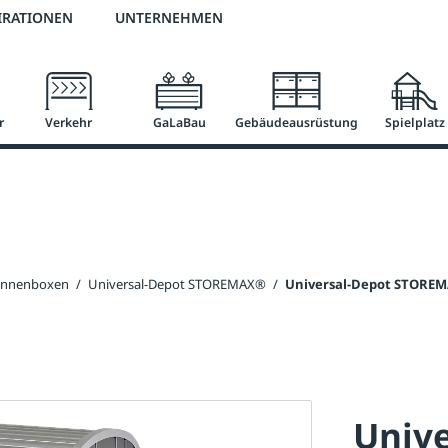
3 % Online-Rabatt
versandkostenfrei ab 50 €
2 % Skonto bei Vorkasse
IRATIONEN
UNTERNEHMEN
r
Verkehr
GaLaBau
Gebäudeausrüstung
Spielplatz
onnenboxen
/
Universal-Depot STOREMAX®
/
Universal-Depot STOREMA
Unive