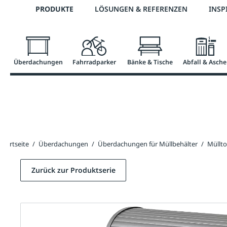
Telefon: +43 7672 95895 0
PRODUKTE
LÖSUNGEN & REFERENZEN
INSP
springen
Zur Hauptnavigation springen
Überdachungen
Fahrradparker
Bänke & Tische
Abfall & Asche
Startseite
/
Überdachungen
/
Überdachungen für Müllbehälter
/
Müllt
Zurück zur Produktserie