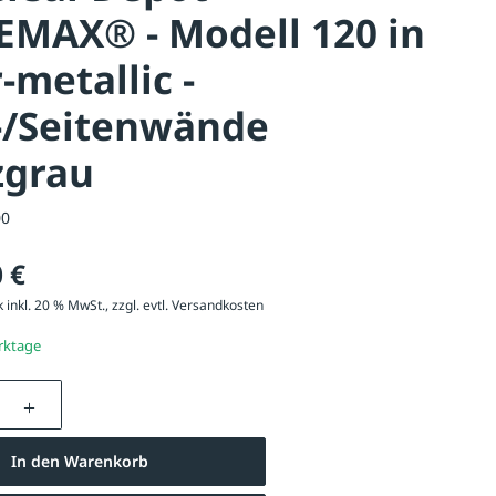
EMAX® - Modell 120 in
r-metallic -
-/Seitenwände
zgrau
00
 €
 inkl. 20 % MwSt., zzgl. evtl.
Versandkosten
erktage
nzahl: Gib den gewünschten Wert ein oder be
In den Warenkorb