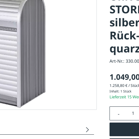
STOR
silbe
Rück
quar
Art-Nr.:
330.0
1.049,00
1.258,80 € / Stück
Inhalt:
1 Stück
Lieferzeit 15 W
Produkt A