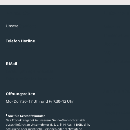
Kontakte
Unterne
Unsere
Standorte
Referenzen
Themenwelten
Telefon Hotline
Über uns
+43 7672 95895 0
FAQ
Datenschutzein
E-Mail
beratung@ziegler-metall.at
Oder zum Kontaktformular
Informati
Öffnungszeiten
Mo–Do 7:30–17 Uhr und Fr 7:30–12 Uhr
Ratgeber
Newsletter-An
1
Nur für Geschäftskunden
Das Produktangebot in unserem Online-Shop richtet sich
Kataloge
ausschließlich an Unternehmer (i. S. v. § 14 Abs. 1 BGB, d. h.
natürliche oder juristische Personen oder rechtsfähige