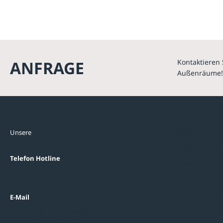
ANFRAGE
Kontaktieren 
Außenräume!
Kontakte
Unterne
Unsere
Standorte
Referenzen
Themenwelten
Telefon Hotline
Über uns
+43 7672 95895 0
FAQ
Datenschutzein
E-Mail
beratung@ziegler-metall.at