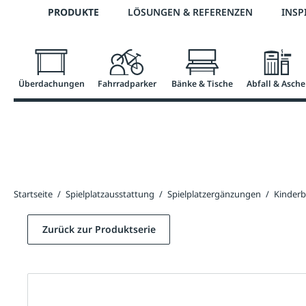
Telefon: +43 7672 95895 0
PRODUKTE
LÖSUNGEN & REFERENZEN
INSP
springen
Zur Hauptnavigation springen
Überdachungen
Fahrradparker
Bänke & Tische
Abfall & Asche
Startseite
/
Spielplatzausstattung
/
Spielplatzergänzungen
/
Kinder
Zurück zur Produktserie