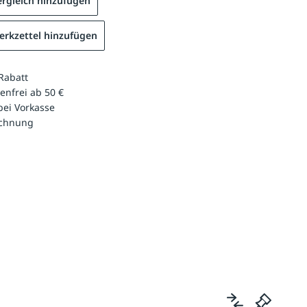
rgleich hinzufügen
rkzettel hinzufügen
Rabatt
enfrei ab 50 €
bei Vorkasse
echnung