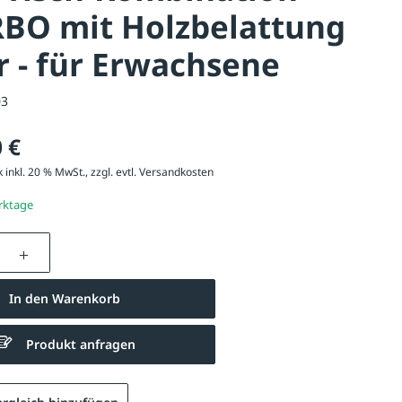
RBO mit Holzbelattung
r - für Erwachsene
03
 €
 inkl. 20 % MwSt., zzgl. evtl.
Versandkosten
erktage
nzahl: Gib den gewünschten Wert ein oder be
In den Warenkorb
Bank-Tisch-Kombination VITERBO
Produkt anfragen