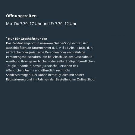
Oder zum Kontaktformular
Informati
Öffnungszeiten
Mo–Do 7:30–17 Uhr und Fr 7:30–12 Uhr
Ratgeber
Newsletter-An
1
Nur für Geschäftskunden
Das Produktangebot in unserem Online-Shop richtet sich
Kataloge
ausschließlich an Unternehmer (i. S. v. § 14 Abs. 1 BGB, d. h.
natürliche oder juristische Personen oder rechtsfähige
Stellenauschre
Personengesellschaften, die bei Abschluss des Geschäfts in
Ausübung ihrer gewerblichen oder selbständigen beruflichen
Tätigkeit handeln) sowie juristische Personen des
öffentlichen Rechts und öffentlich rechtliche
Sondervermögen. Der Kunde bestätigt dies mit seiner
Registrierung und im Rahmen der Bestellung im Online-Shop.