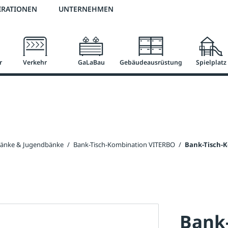
3 % Online-Rabatt
versandkostenfrei ab 50 €
2 % Skonto bei Vorkasse
IRATIONEN
UNTERNEHMEN
r
Verkehr
GaLaBau
Gebäudeausrüstung
Spielplatz
bänke & Jugendbänke
/
Bank-Tisch-Kombination VITERBO
/
Bank-Tisch-K
Bank