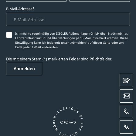
E-Mail-Adresse*
Ich möchte regelmäßig von ZIEGLER Außenanlagen GmbH über Stadtmobiliar,
Fahrradinfrastruktur und Überdachungen per E-Mail informiert werden. Diese
Einwilligung kann ich jederzeit unter „Abmelden‘‘ auf dieser Seite oder am
Ende jeder E-Mail widerrufen.
Die mit einem Stern (*) markierten Felder sind Pflichtfelder.
Anmelden
K
E
A
R