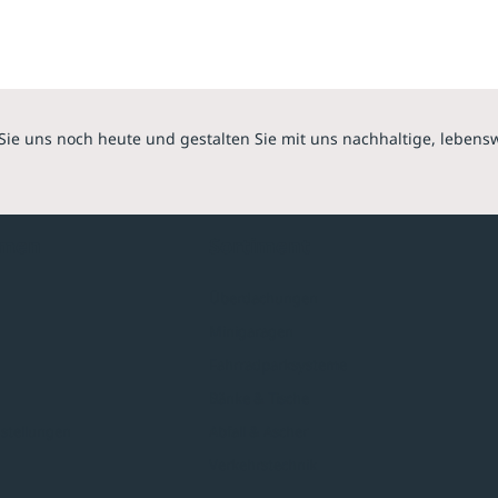
Sie uns noch heute und gestalten Sie mit uns nachhaltige, lebens
hmen
Sortiment
Überdachungen
Minigaragen
Fahrradparksysteme
Bänke & Tische
stellungen
Abfall & Ascher
Verkehrstechnik