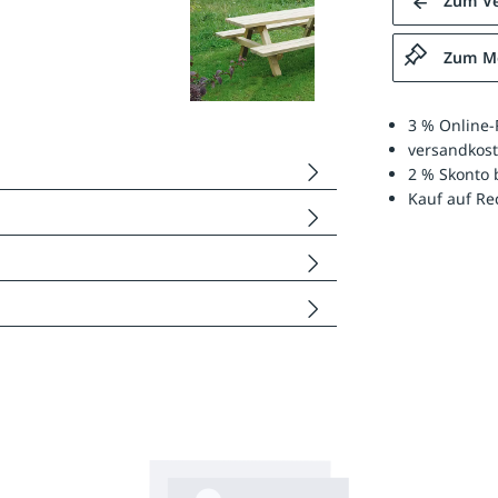
Zum Ve
Zum Me
3 % Online-
versandkost
2 % Skonto 
Kauf auf R