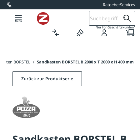
Ratgeber
Services
alt springen
1
Nur für Geschäftskunden
kasten BORSTEL
/
Sandkasten BORSTEL B 2000 x T 2000 x H 400 mm
Zurück zur Produktserie
Sandkasten BORSTEL B