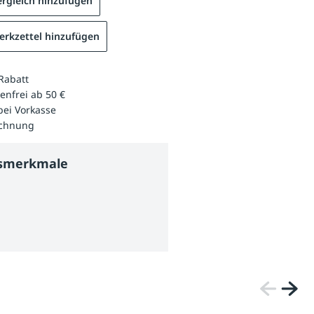
rgleich hinzufügen
rkzettel hinzufügen
Rabatt
enfrei ab 50 €
bei Vorkasse
echnung
tsmerkmale