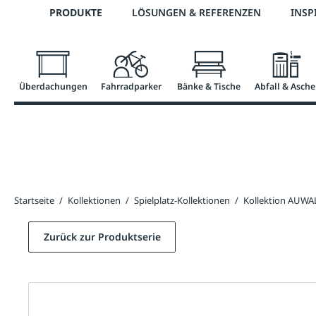
Telefon: +43 7672 95895 0
PRODUKTE
LÖSUNGEN & REFERENZEN
INSP
springen
Zur Hauptnavigation springen
Überdachungen
Fahrradparker
Bänke & Tische
Abfall & Asche
Startseite
/
Kollektionen
/
Spielplatz-Kollektionen
/
Kollektion AUWA
Zurück zur Produktserie