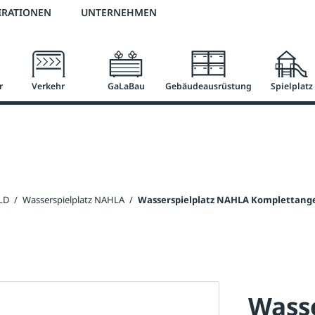
3 % Online-Rabatt
versandkostenfrei ab 50 €
2 % Skonto bei Vorkasse
IRATIONEN
UNTERNEHMEN
r
Verkehr
GaLaBau
Gebäudeausrüstung
Spielplatz
LD
/
Wasserspielplatz NAHLA
/
Wasserspielplatz NAHLA Komplettange
Wass