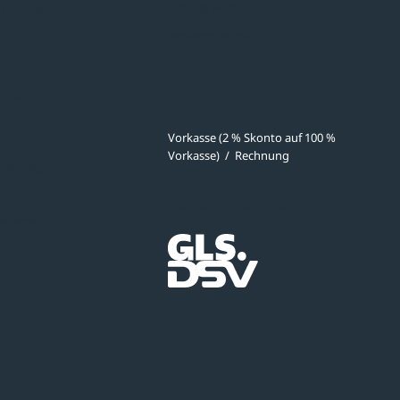
stellungen
Abfall & Ascher
Verkehrstechnik
ves
Zahlmethoden
Vorkasse (2 % Skonto auf 100 %
Vorkasse)
/
Rechnung
meldung
Versandpartner
ibungen