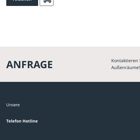
ANFRAGE
Kontaktieren 
Außenräume!
Kontakte
Unterne
Unsere
Standorte
Referenzen
Themenwelten
Telefon Hotline
Über uns
+43 7672 95895 0
FAQ