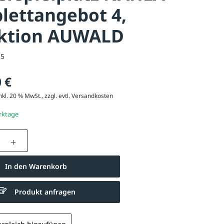
lettangebot 4,
ektion AUWALD
25
 €
nkl. 20 % MwSt., zzgl. evtl.
Versandkosten
erktage
nzahl: Gib den gewünschten Wert ein oder be
In den Warenkorb
Produkt anfragen