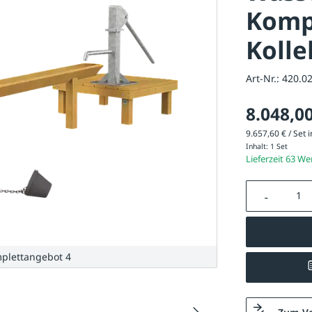
Komp
Koll
Art-Nr.:
420.0
8.048,00
9.657,60 € / Set i
Inhalt:
1 Set
Lieferzeit 63 W
Produkt A
plettangebot 4