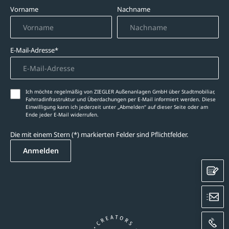
Vorname
Nachname
E-Mail-Adresse*
Ich möchte regelmäßig von ZIEGLER Außenanlagen GmbH über Stadtmobiliar,
Fahrradinfrastruktur und Überdachungen per E-Mail informiert werden. Diese
Einwilligung kann ich jederzeit unter „Abmelden‘‘ auf dieser Seite oder am
Ende jeder E-Mail widerrufen.
Die mit einem Stern (*) markierten Felder sind Pflichtfelder.
Anmelden
K
E
A