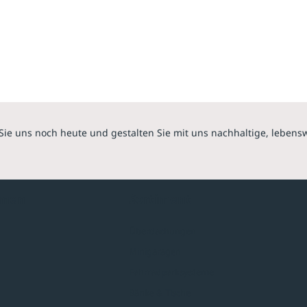
Sie uns noch heute und gestalten Sie mit uns nachhaltige, lebens
hmen
Sortiment
Überdachungen
Minigaragen
Fahrradparksysteme
Bänke & Tische