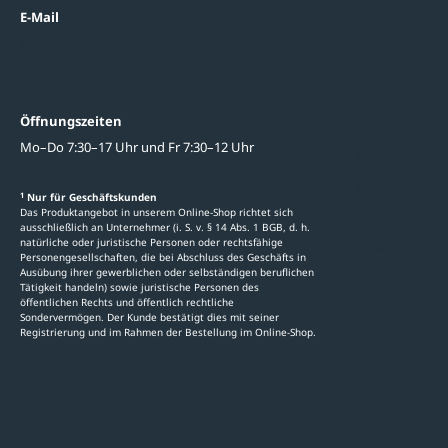
Datenschutzein
E-Mail
beratung@ziegler-metall.at
Oder zum Kontaktformular
Informati
Öffnungszeiten
Mo–Do 7:30–17 Uhr und Fr 7:30–12 Uhr
Ratgeber
Newsletter-An
1
Nur für Geschäftskunden
Das Produktangebot in unserem Online-Shop richtet sich
Kataloge
ausschließlich an Unternehmer (i. S. v. § 14 Abs. 1 BGB, d. h.
natürliche oder juristische Personen oder rechtsfähige
Stellenauschre
Personengesellschaften, die bei Abschluss des Geschäfts in
Ausübung ihrer gewerblichen oder selbständigen beruflichen
Tätigkeit handeln) sowie juristische Personen des
öffentlichen Rechts und öffentlich rechtliche
Sondervermögen. Der Kunde bestätigt dies mit seiner
Registrierung und im Rahmen der Bestellung im Online-Shop.