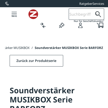
Ratgeber
Services
alt springen
1
Nur für Geschäftskunden
erstärker MUSIKBOX
/
Soundverstärker MUSIKBOX Serie BARFORZ
Zurück zur Produktserie
Soundverstärker
MUSIKBOX Serie