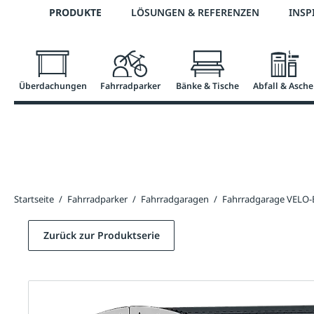
Telefon: +43 7672 95895 0
PRODUKTE
LÖSUNGEN & REFERENZEN
INSP
springen
Zur Hauptnavigation springen
Überdachungen
Fahrradparker
Bänke & Tische
Abfall & Asche
Startseite
/
Fahrradparker
/
Fahrradgaragen
/
Fahrradgarage VELO-
Zurück zur Produktserie