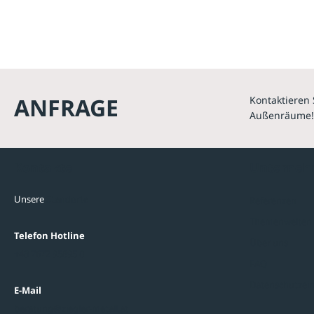
ANFRAGE
Kontaktieren 
Außenräume!
Kontakte
Unterne
Unsere
Standorte
Referenzen
Themenwelten
Telefon Hotline
Über uns
+43 7672 95895 0
FAQ
Datenschutzein
E-Mail
beratung@ziegler-metall.at