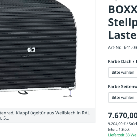
BOXX®
Stell
Last
Art-Nr.:
641.0
Farbe Dach /
Bitte wählen
Farbe Seiten
Bitte wählen
enrad, Klappflügeltür aus Wellblech in RAL
7.670,00
u, S…
9.204,00 € / Stück
Inhalt:
1 Stück
Lieferzeit 33 W