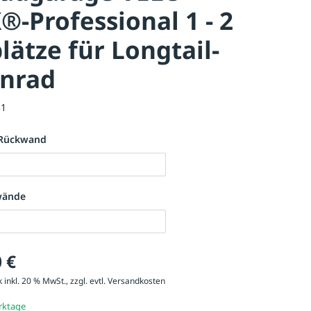
-Professional 1 - 2
plätze für Longtail-
enrad
31
 Rückwand
wände
 €
 inkl. 20 % MwSt., zzgl. evtl.
Versandkosten
erktage