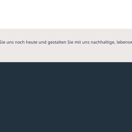
Sie uns noch heute und gestalten Sie mit uns nachhaltige, lebens
hmen
Sortiment
Überdachungen
Minigaragen
Fahrradparksysteme
Bänke & Tische
stellungen
Abfall & Ascher
Verkehrstechnik