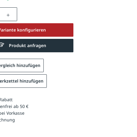
nzahl: Gib den gewünschten Wert ein oder be
Variante konfigurieren
Produkt anfragen
rgleich hinzufügen
rkzettel hinzufügen
Rabatt
enfrei ab 50 €
bei Vorkasse
echnung