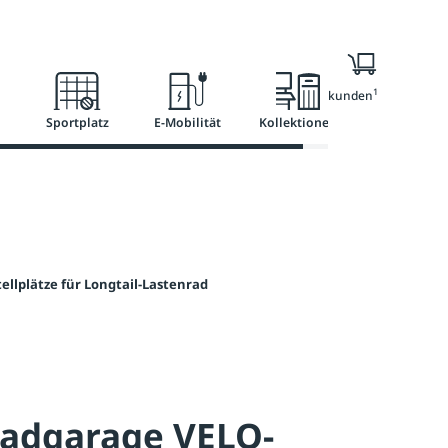
Ratgeber
Services
1
Nur für Geschäftskunden
Sportplatz
E-Mobilität
Kollektionen
ellplätze für Longtail-Lastenrad
radgarage VELO-