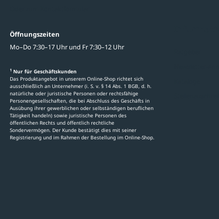
Oder zum Kontaktformular
Informati
Öffnungszeiten
Mo–Do 7:30–17 Uhr und Fr 7:30–12 Uhr
Ratgeber
Newsletter-An
1
Nur für Geschäftskunden
Das Produktangebot in unserem Online-Shop richtet sich
Kataloge
ausschließlich an Unternehmer (i. S. v. § 14 Abs. 1 BGB, d. h.
natürliche oder juristische Personen oder rechtsfähige
Stellenauschre
Personengesellschaften, die bei Abschluss des Geschäfts in
Ausübung ihrer gewerblichen oder selbständigen beruflichen
Tätigkeit handeln) sowie juristische Personen des
öffentlichen Rechts und öffentlich rechtliche
Sondervermögen. Der Kunde bestätigt dies mit seiner
Registrierung und im Rahmen der Bestellung im Online-Shop.