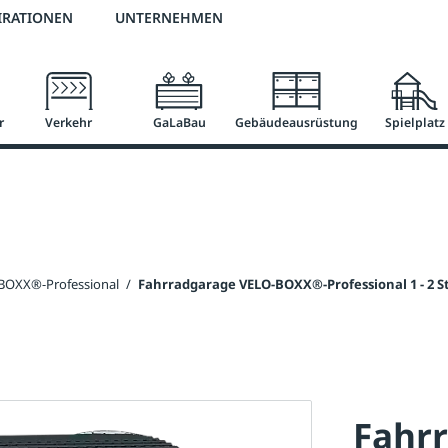
3 % Online-Rabatt
versandkostenfrei ab 50 €
2 % Skonto bei Vorkasse
IRATIONEN
UNTERNEHMEN
r
Verkehr
GaLaBau
Gebäudeausrüstung
Spielplatz
BOXX®-Professional
/
Fahrradgarage VELO-BOXX®-Professional 1 - 2 St
Fahr