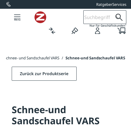
Ratgeber
Services
alt springen
1
Nur für Geschäftskunden
/
Schnee- und Sandschaufel VARS
/
Schnee-und Sandschaufel VARS
Zurück zur Produktserie
Schnee-und
Sandschaufel VARS