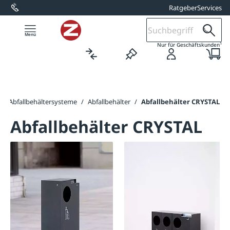
Ratgeber
Services
alt springen
1
Nur für Geschäftskunden
/
Abfallbehältersysteme
/
Abfallbehälter
/
Abfallbehälter CRYSTAL
Abfallbehälter CRYSTAL