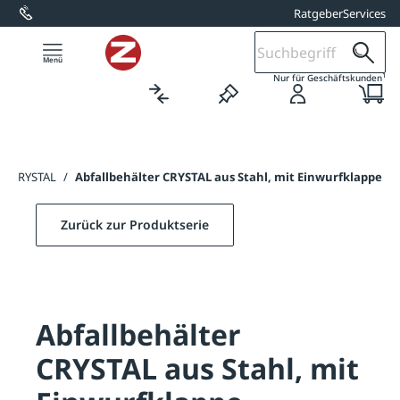
Ratgeber
Services
alt springen
1
Nur für Geschäftskunden
ter CRYSTAL
/
Abfallbehälter CRYSTAL aus Stahl, mit Einwurfklappe
Zurück zur Produktserie
Abfallbehälter
CRYSTAL aus Stahl, mit