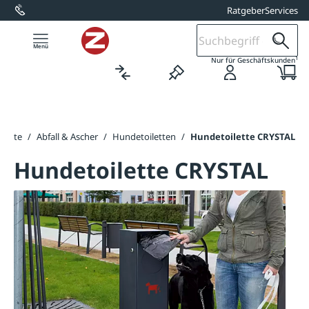
Ratgeber
Services
alt springen
1
Nur für Geschäftskunden
tseite
/
Abfall & Ascher
/
Hundetoiletten
/
Hundetoilette CRYSTAL
Hundetoilette CRYSTAL