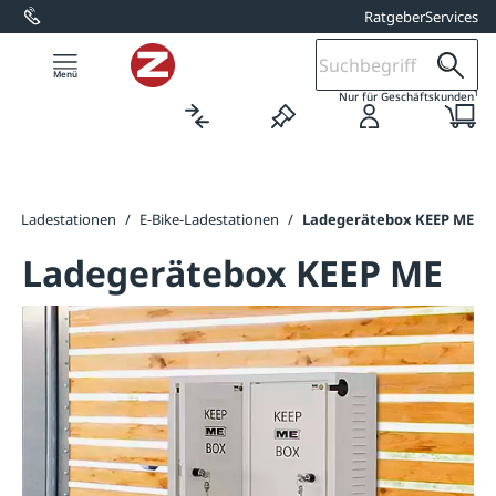
Ratgeber
Services
alt springen
1
Nur für Geschäftskunden
E-Ladestationen
/
E-Bike-Ladestationen
/
Ladegerätebox KEEP ME
Ladegerätebox KEEP ME