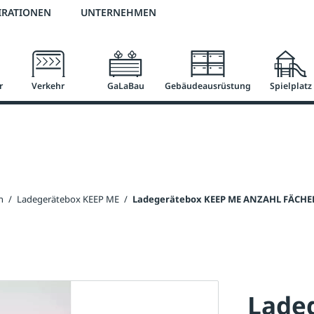
3 % Online-Rabatt
versandkostenfrei ab 50 €
2 % Skonto bei Vorkasse
IRATIONEN
UNTERNEHMEN
r
Verkehr
GaLaBau
Gebäudeausrüstung
Spielplatz
n
/
Ladegerätebox KEEP ME
/
Ladegerätebox KEEP ME ANZAHL FÄCHER
Lade