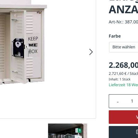
ANZA
Art-Nr.:
387.0
Farbe
Bitte wählen
2.268,00
2.721,60 € / Stück
Inhalt:
1 Stück
Lieferzeit 18 W
Produkt A
Ladegerätebox 