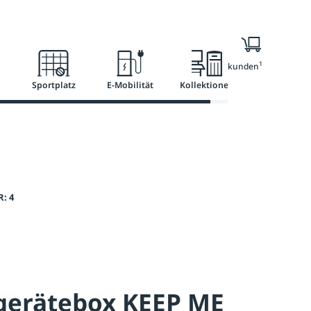
Ratgeber
Services
1
Nur für Geschäftskunden
Sportplatz
E-Mobilität
Kollektionen
: 4
gerätebox KEEP ME