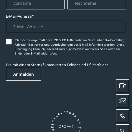
E-Mail-Adresse*
Ich möchte regelmäßig von ZIEGLER Außenanlagen GmbH über Stadtmobiliar,
Fahrradinfrastruktur und Überdachungen per E-Mail informiert werden. Diese
Einwilligung kann ich jederzeit unter „Abmelden‘‘ auf dieser Seite oder am
Ende jeder E-Mail widerrufen.
Die mit einem Stern (*) markierten Felder sind Pflichtfelder.
Anmelden
K
E
A
R