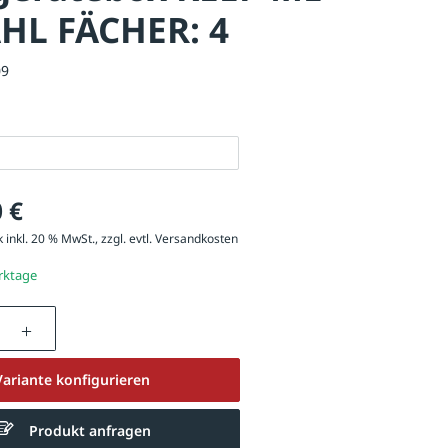
HL FÄCHER: 4
09
 €
 inkl. 20 % MwSt., zzgl. evtl.
Versandkosten
erktage
nzahl: Gib den gewünschten Wert ein oder be
KEEP ME, 4 Schließfächer in RAL 9010 reinweiß, mit Standfuß un
Variante konfigurieren
Produkt anfragen