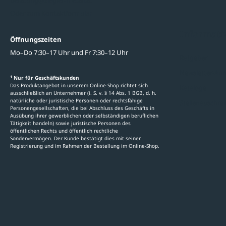
beratung@ziegler-metall.at
Oder zum Kontaktformular
Informati
Öffnungszeiten
Mo–Do 7:30–17 Uhr und Fr 7:30–12 Uhr
Ratgeber
Newsletter-An
1
Nur für Geschäftskunden
Das Produktangebot in unserem Online-Shop richtet sich
Kataloge
ausschließlich an Unternehmer (i. S. v. § 14 Abs. 1 BGB, d. h.
natürliche oder juristische Personen oder rechtsfähige
Stellenauschre
Personengesellschaften, die bei Abschluss des Geschäfts in
Ausübung ihrer gewerblichen oder selbständigen beruflichen
Tätigkeit handeln) sowie juristische Personen des
öffentlichen Rechts und öffentlich rechtliche
Sondervermögen. Der Kunde bestätigt dies mit seiner
Registrierung und im Rahmen der Bestellung im Online-Shop.