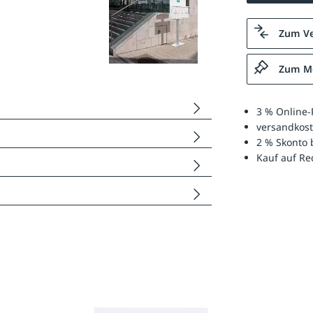
Zum Ve
Zum Me
3 % Online-
versandkost
2 % Skonto 
Kauf auf R