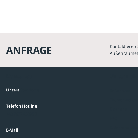
ANFRAGE
Kontaktieren 
Außenräume!
Kontakte
Unterne
Unsere
Standorte
Referenzen
Themenwelten
Telefon Hotline
Über uns
+43 7672 95895 0
FAQ
Datenschutzein
E-Mail