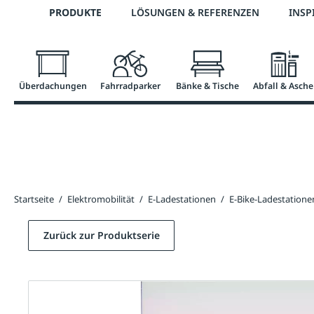
Telefon: +43 7672 95895 0
PRODUKTE
LÖSUNGEN & REFERENZEN
INSP
springen
Zur Hauptnavigation springen
Überdachungen
Fahrradparker
Bänke & Tische
Abfall & Asche
Startseite
/
Elektromobilität
/
E-Ladestationen
/
E-Bike-Ladestatione
Zurück zur Produktserie