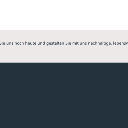
Sie uns noch heute und gestalten Sie mit uns nachhaltige, lebens
hmen
Sortiment
Überdachungen
Minigaragen
Fahrradparksysteme
Bänke & Tische
stellungen
Abfall & Ascher
Verkehrstechnik