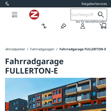
Ratgeber
Services
alt springen
1
Nur für Geschäftskunden
/
Fahrradparker
/
Fahrradgaragen
/
Fahrradgarage FULLERTON-E
Fahrradgarage
FULLERTON-E