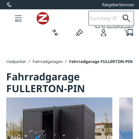
Ratgeber
Services
alt springen
1
Nur für Geschäftskunden
Fahrradparker
/
Fahrradgaragen
/
Fahrradgarage FULLERTON-PIN
Fahrradgarage
FULLERTON-PIN