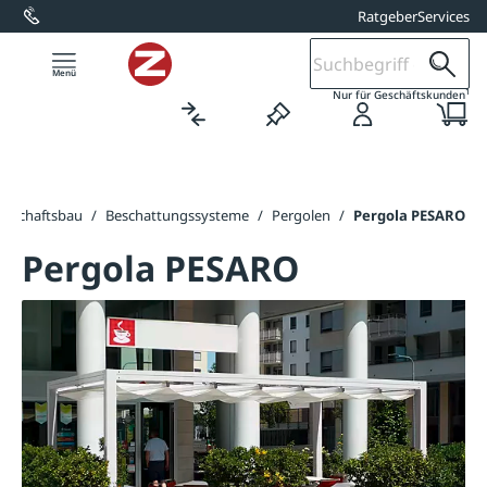
Ratgeber
Services
alt springen
1
Nur für Geschäftskunden
ndschaftsbau
/
Beschattungssysteme
/
Pergolen
/
Pergola PESARO
Pergola PESARO