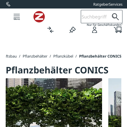
Ratgeber
Services
alt springen
1
Nur für Geschäftskunden
schaftsbau
/
Pflanzbehälter
/
Pflanzkübel
/
Pflanzbehälter CONICS
Pflanzbehälter CONICS