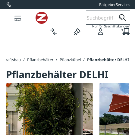
Ratgeber
Services
alt springen
1
Nur für Geschäftskunden
dschaftsbau
/
Pflanzbehälter
/
Pflanzkübel
/
Pflanzbehälter DELHI
Pflanzbehälter DELHI