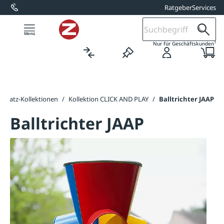
Ratgeber
Services
alt springen
1
Nur für Geschäftskunden
elplatz-Kollektionen
/
Kollektion CLICK AND PLAY
/
Balltrichter JAAP
Balltrichter JAAP