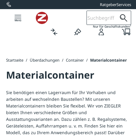
Ratgeber
Services
alt springen
1
Nur für Geschäftskunden
Startseite
/
Überdachungen
/
Container
/
Materialcontainer
Materialcontainer
Sie benötigen einen Lagerraum für Ihr Vorhaben und
arbeiten auf wechselnden Baustellen? Mit unseren
Materialcontainern bleiben Sie flexibel. Wir von ZIEGLER
bieten Ihnen verschiedene Größen und
Ausstattungsvarianten an. Dazu zählen z. B. Regalsysteme,
Geräteleisten, Auffahrrampen u. v. m. Finden Sie hier ein
Modell, das zu Ihrem Anwendungsbereich passt! Darüber