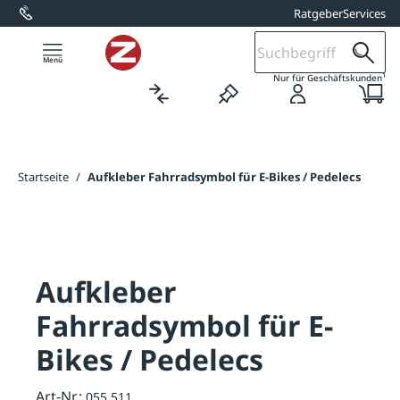
Ratgeber
Services
alt springen
1
Nur für Geschäftskunden
Startseite
/
Aufkleber Fahrradsymbol für E-Bikes / Pedelecs
Aufkleber
Fahrradsymbol für E-
Bikes / Pedelecs
Art-Nr.:
055.511