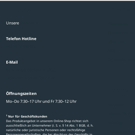
Kontakte
Unterne
Unsere
Standorte
Referenzen
Themenwelten
Telefon Hotline
Über uns
+43 7672 95895 0
FAQ
Datenschutzein
E-Mail
beratung@ziegler-metall.at
Oder zum Kontaktformular
Informati
Öffnungszeiten
Mo–Do 7:30–17 Uhr und Fr 7:30–12 Uhr
Ratgeber
Newsletter-An
1
Nur für Geschäftskunden
Das Produktangebot in unserem Online-Shop richtet sich
Kataloge
ausschließlich an Unternehmer (i. S. v. § 14 Abs. 1 BGB, d. h.
natürliche oder juristische Personen oder rechtsfähige
Stellenauschre
Personengesellschaften, die bei Abschluss des Geschäfts in