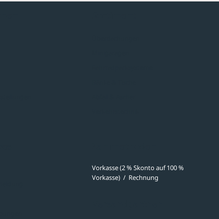
hmen
Sortiment
Überdachungen
Minigaragen
Fahrradparksysteme
Bänke & Tische
stellungen
Abfall & Ascher
Verkehrstechnik
ves
Zahlmethoden
Vorkasse (2 % Skonto auf 100 %
Vorkasse)
/
Rechnung
meldung
Versandpartner
ibungen