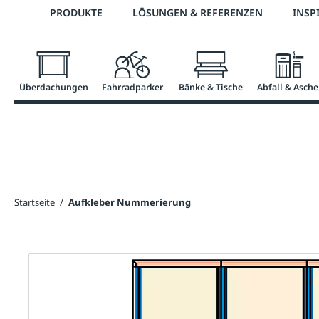
Telefon: +43 7672 95895 0
PRODUKTE
LÖSUNGEN & REFERENZEN
INSP
springen
Zur Hauptnavigation springen
Überdachungen
Fahrradparker
Bänke & Tische
Abfall & Asche
Startseite
/
Aufkleber Nummerierung