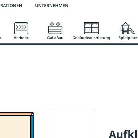
3 % Online-Rabatt
versandkostenfrei ab 50 €
2 % Skonto bei Vorkasse
IRATIONEN
UNTERNEHMEN
r
Verkehr
GaLaBau
Gebäudeausrüstung
Spielplatz
Aufk