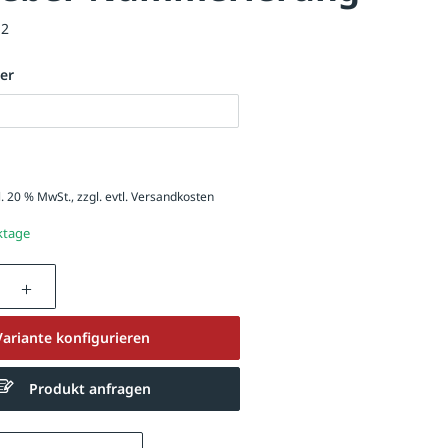
12
er
l. 20 % MwSt., zzgl. evtl.
Versandkosten
ktage
nzahl: Gib den gewünschten Wert ein oder be
Variante konfigurieren
Produkt anfragen