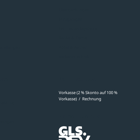
Überdachungen
Minigaragen
Fahrradparksysteme
Bänke & Tische
stellungen
Abfall & Ascher
Verkehrstechnik
ves
Zahlmethoden
Vorkasse (2 % Skonto auf 100 %
Vorkasse)
/
Rechnung
meldung
Versandpartner
ibungen