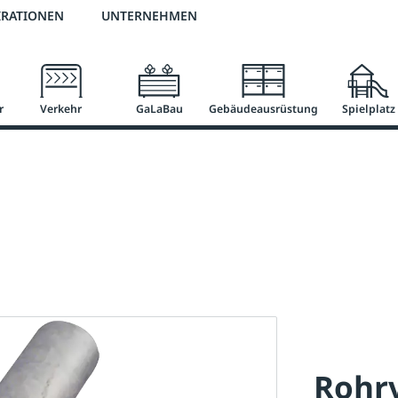
3 % Online-Rabatt
versandkostenfrei ab 50 €
2 % Skonto bei Vorkasse
IRATIONEN
UNTERNEHMEN
r
Verkehr
GaLaBau
Gebäudeausrüstung
Spielplatz
Rohr