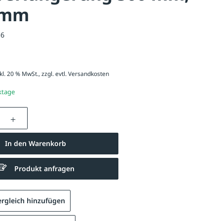
 mm
16
kl. 20 % MwSt., zzgl. evtl.
Versandkosten
ktage
nzahl: Gib den gewünschten Wert ein oder be
In den Warenkorb
Produkt anfragen
rgleich hinzufügen