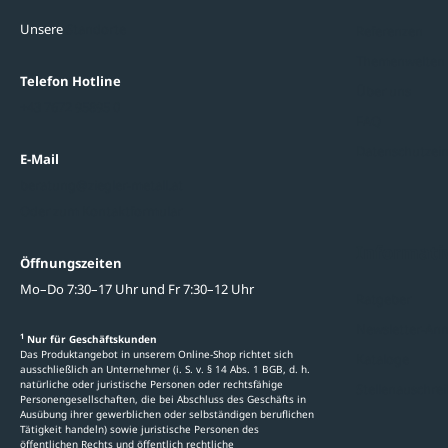
Unsere
Standorte
Referenzen
Themenwelten
Telefon Hotline
Über uns
+43 7672 95895 0
FAQ
Datenschutzein
E-Mail
beratung@ziegler-metall.at
Oder zum Kontaktformular
Informati
Öffnungszeiten
Mo–Do 7:30–17 Uhr und Fr 7:30–12 Uhr
Ratgeber
Newsletter-An
1
Nur für Geschäftskunden
Das Produktangebot in unserem Online-Shop richtet sich
Kataloge
ausschließlich an Unternehmer (i. S. v. § 14 Abs. 1 BGB, d. h.
natürliche oder juristische Personen oder rechtsfähige
Stellenauschre
Personengesellschaften, die bei Abschluss des Geschäfts in
Ausübung ihrer gewerblichen oder selbständigen beruflichen
Tätigkeit handeln) sowie juristische Personen des
öffentlichen Rechts und öffentlich rechtliche