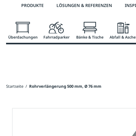
Telefon: +43 7672 95895 0
PRODUKTE
LÖSUNGEN & REFERENZEN
INSP
springen
Zur Hauptnavigation springen
Überdachungen
Fahrradparker
Bänke & Tische
Abfall & Asche
Startseite
/
Rohrverlängerung 500 mm, Ø 76 mm