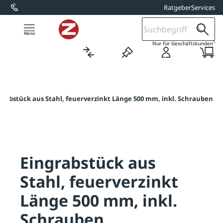
Ratgeber
Services
alt springen
1
Nur für Geschäftskunden
grabstück aus Stahl, feuerverzinkt Länge 500 mm, inkl. Schrauben
Eingrabstück aus
Stahl, feuerverzinkt
Länge 500 mm, inkl.
Schrauben