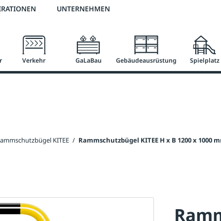
3 % Online-Rabatt
versandkostenfrei ab 50 €
2 % Skonto bei Vorkasse
IRATIONEN
UNTERNEHMEN
r
Verkehr
GaLaBau
Gebäudeausrüstung
Spielplatz
ammschutzbügel KITEE
/
Rammschutzbügel KITEE H x B 1200 x 1000 m
Ramm