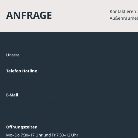
ANFRAGE
Kontaktieren 
Außenräume!
Kontakte
Unterne
Unsere
Standorte
Referenzen
Themenwelten
Telefon Hotline
Über uns
+43 7672 95895 0
FAQ
Datenschutzein
E-Mail
beratung@ziegler-metall.at
Oder zum Kontaktformular
Informati
Öffnungszeiten
Mo–Do 7:30–17 Uhr und Fr 7:30–12 Uhr