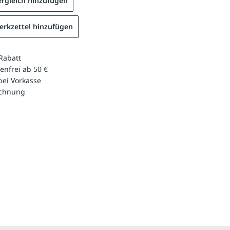
rgleich hinzufügen
rkzettel hinzufügen
Rabatt
enfrei ab 50 €
bei Vorkasse
echnung