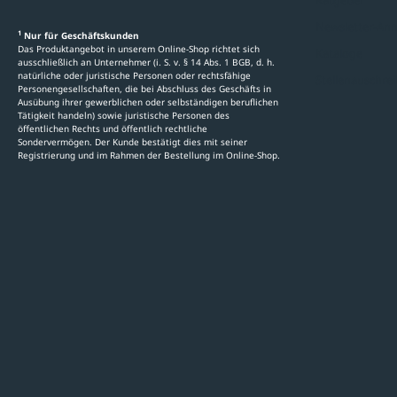
Ratgeber
Newsletter-An
1
Nur für Geschäftskunden
Das Produktangebot in unserem Online-Shop richtet sich
Kataloge
ausschließlich an Unternehmer (i. S. v. § 14 Abs. 1 BGB, d. h.
natürliche oder juristische Personen oder rechtsfähige
Stellenauschre
Personengesellschaften, die bei Abschluss des Geschäfts in
Ausübung ihrer gewerblichen oder selbständigen beruflichen
Tätigkeit handeln) sowie juristische Personen des
öffentlichen Rechts und öffentlich rechtliche
Sondervermögen. Der Kunde bestätigt dies mit seiner
Registrierung und im Rahmen der Bestellung im Online-Shop.