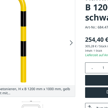
B 120
schwa
Art-Nr.:
684.4
254,40 
305,28 € / Stück i
Inhalt:
1 Stück
Lieferzeit auf A
Produkt A
etonieren, H x B 1200 mm x 1000 mm, gelb
et mit…