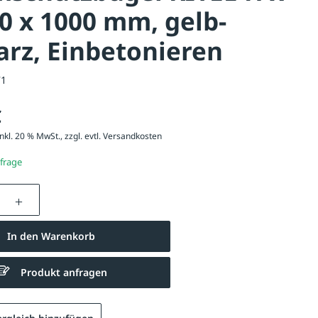
0 x 1000 mm, gelb-
rz, Einbetonieren
71
€
nkl. 20 % MwSt., zzgl. evtl.
Versandkosten
nfrage
nzahl: Gib den gewünschten Wert ein oder be
In den Warenkorb
Produkt anfragen