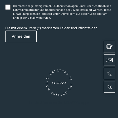
Ich möchte regelmäßig von ZIEGLER Außenanlagen GmbH über Stadtmobiliar,
Fahrradinfrastruktur und Überdachungen per E-Mail informiert werden. Diese
Einwilligung kann ich jederzeit unter „Abmelden‘‘ auf dieser Seite oder am
Ende jeder E-Mail widerrufen.
Die mit einem Stern (*) markierten Felder sind Pflichtfelder.
Anmelden
K
E
A
R
Ein Unternehmen der CROWD-Gruppe