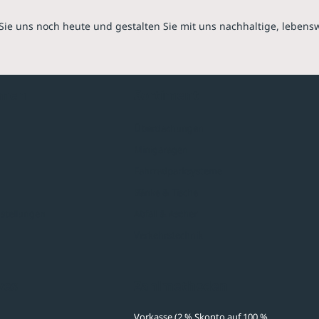
Sie uns noch heute und gestalten Sie mit uns nachhaltige, lebens
hmen
Sortiment
Überdachungen
Minigaragen
Fahrradparksysteme
Bänke & Tische
stellungen
Abfall & Ascher
Verkehrstechnik
ves
Zahlmethoden
Vorkasse (2 % Skonto auf 100 %