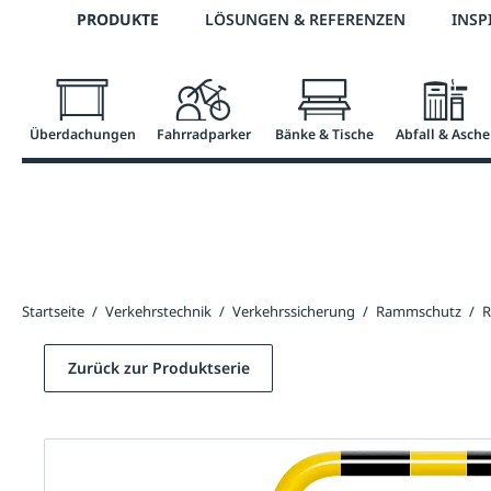
Telefon: +43 7672 95895 0
PRODUKTE
LÖSUNGEN & REFERENZEN
INSP
springen
Zur Hauptnavigation springen
Überdachungen
Fahrradparker
Bänke & Tische
Abfall & Asche
Startseite
/
Verkehrstechnik
/
Verkehrssicherung
/
Rammschutz
/
R
Zurück zur Produktserie