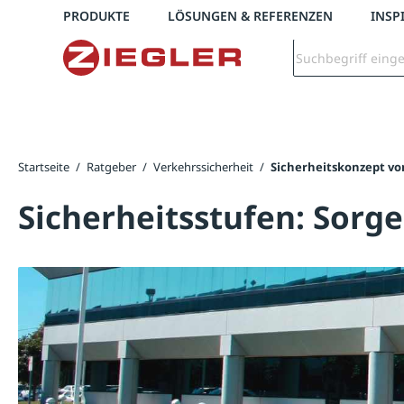
Telefon: +43 7672 95895 0
PRODUKTE
LÖSUNGEN & REFERENZEN
INSP
springen
Zur Hauptnavigation springen
Startseite
/
Ratgeber
/
Verkehrssicherheit
/
Sicherheitskonzept vo
Sicherheitsstufen: Sorg