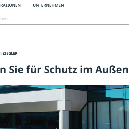
3 % Online-Rabatt
versandkostenfrei ab 50 €
2 % Skonto bei Vorkasse
IRATIONEN
UNTERNEHMEN
n ZIEGLER
en Sie für Schutz im Auße