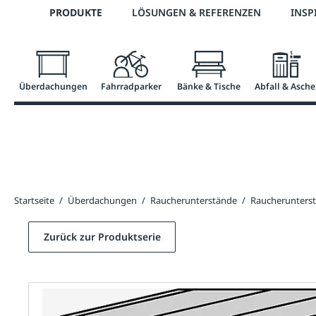
Telefon: +43 7672 95895 0
PRODUKTE
LÖSUNGEN & REFERENZEN
INSP
springen
Zur Hauptnavigation springen
Überdachungen
Fahrradparker
Bänke & Tische
Abfall & Asche
Startseite
/
Überdachungen
/
Raucherunterstände
/
Raucherunters
Zurück zur Produktserie