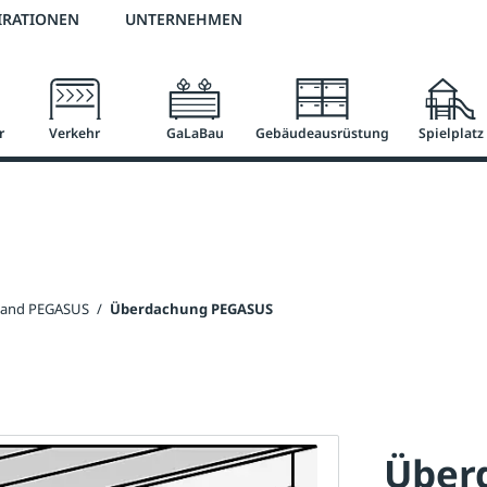
3 % Online-Rabatt
versandkostenfrei ab 50 €
2 % Skonto bei Vorkasse
IRATIONEN
UNTERNEHMEN
r
Verkehr
GaLaBau
Gebäudeausrüstung
Spielplatz
tand PEGASUS
/
Überdachung PEGASUS
Über