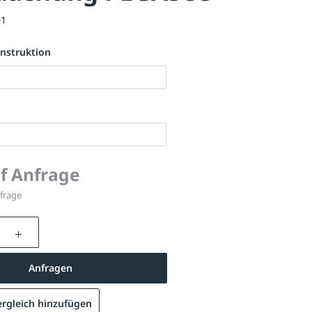
01
nstruktion
uf Anfrage
nfrage
nzahl: Gib den gewünschten Wert ein oder be
Anfragen
rgleich hinzufügen